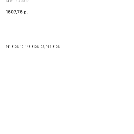
14.8106.400-01
1607,76
р.
Купить
141.8106-10, 143.8106-02, 144.8106